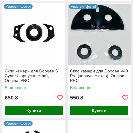
Реальні фото!
Реальні фото!
Скло камери для Doogee S
Скло камери для Doogee V40
Cyber (корпусне скло),
Pro (корпусне скло), Original
Original PRC
PRC
В наявності
В наявності
650
550
₴
₴
Купити
Купити
Реальні фото!