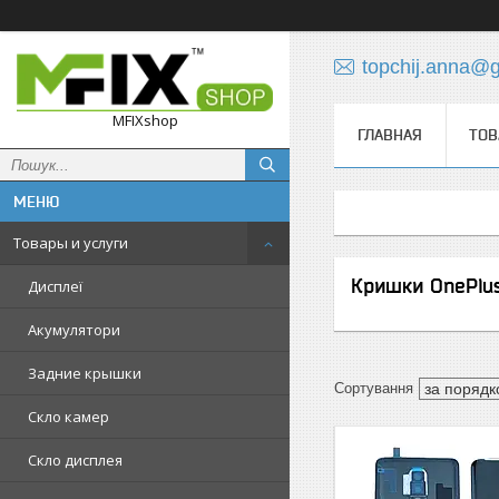
topchij.anna@
MFIXshop
ГЛАВНАЯ
ТОВ
Товары и услуги
Кришки OnePlu
Дисплеї
Акумулятори
Задние крышки
Скло камер
Скло дисплея