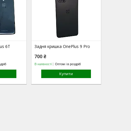
us 6T
Задня кришка OnePlus 9 Pro
700 ₴
здріб
В наявності
Оптом і в роздріб
Купити