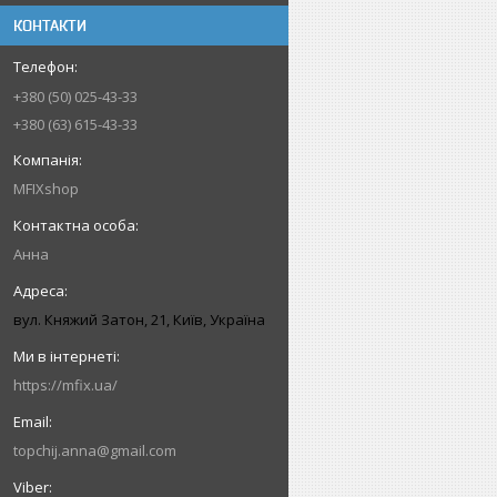
КОНТАКТИ
+380 (50) 025-43-33
+380 (63) 615-43-33
MFIXshop
Анна
вул. Княжий Затон, 21, Київ, Україна
https://mfix.ua/
topchij.anna@gmail.com