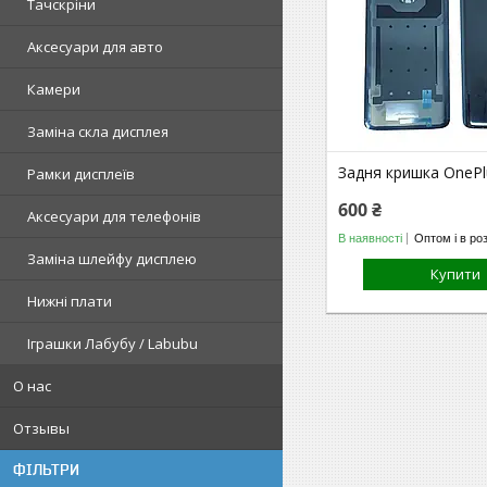
Тачскріни
Аксесуари для авто
Камери
Заміна скла дисплея
Задня кришка OnePl
Рамки дисплеїв
600 ₴
Аксесуари для телефонів
В наявності
Оптом і в ро
Заміна шлейфу дисплею
Купити
Нижні плати
Іграшки Лабубу / Labubu
О нас
Отзывы
ФІЛЬТРИ