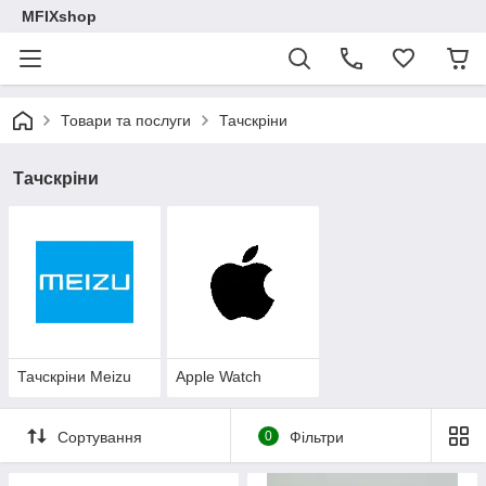
MFIXshop
Товари та послуги
Тачскріни
Тачскріни
Тачскріни Meizu
Apple Watch
Сортування
0
Фільтри