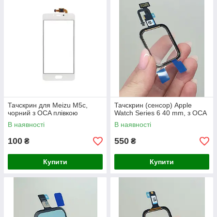
Тачскрин для Meizu M5c,
Тачскрин (сенсор) Apple
чорний з OCA плівкою
Watch Series 6 40 mm, з ОСА
В наявності
В наявності
100
550
₴
₴
Купити
Купити