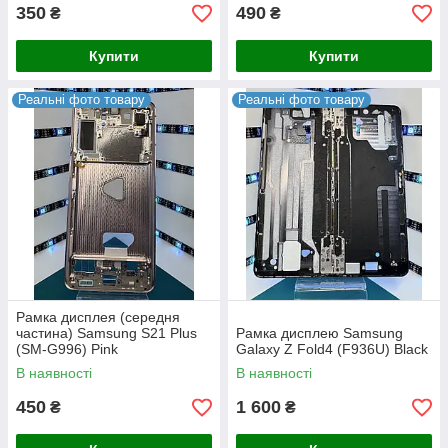
350
490
₴
₴
Купити
Купити
Реальні фото товару
Реальні фото товару
Рамка дисплея (середня
частина) Samsung S21 Plus
Рамка дисплею Samsung
(SM-G996) Pink
Galaxy Z Fold4 (F936U) Black
В наявності
В наявності
450
1 600
₴
₴