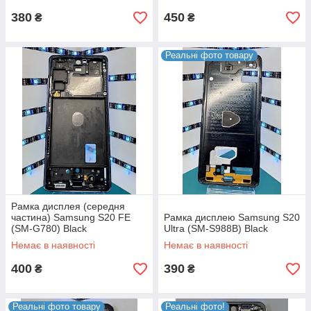
380
450
₴
₴
Реальні фото товару
Рамка дисплея (середня
частина) Samsung S20 FE
Рамка дисплею Samsung S20
(SM-G780) Black
Ultra (SM-S988B) Black
Немає в наявності
Немає в наявності
400
390
₴
₴
Реальні фото товару
Реальні фото!