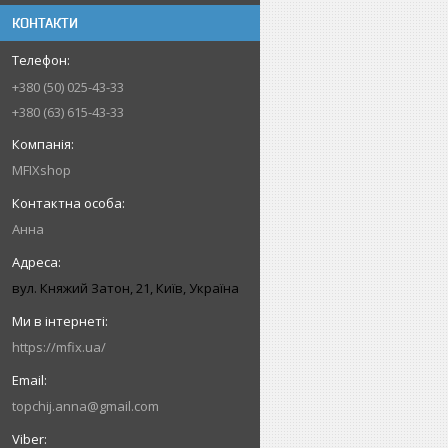
КОНТАКТИ
+380 (50) 025-43-33
+380 (63) 615-43-33
MFIXshop
Анна
вул. Княжий Затон, 21, Київ, Україна
https://mfix.ua/
topchij.anna@gmail.com