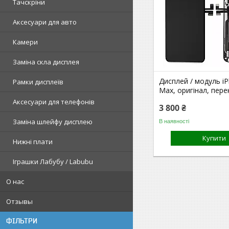
Тачскріни
Аксесуари для авто
Камери
Заміна скла дисплея
Дисплей / модуль iP
Рамки дисплеїв
Max, оригінал, пере
Аксесуари для телефонів
3 800 ₴
Заміна шлейфу дисплею
В наявності
Купити
Нижні плати
Іграшки Лабубу / Labubu
О нас
Отзывы
ФІЛЬТРИ