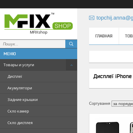
topchij.anna@
MFIXshop
ГЛАВНАЯ
ТОВ
Товары и услуги
Дисплеї iPhone
Дисплеї
Акумулятори
Задние крышки
Скло камер
Скло дисплея