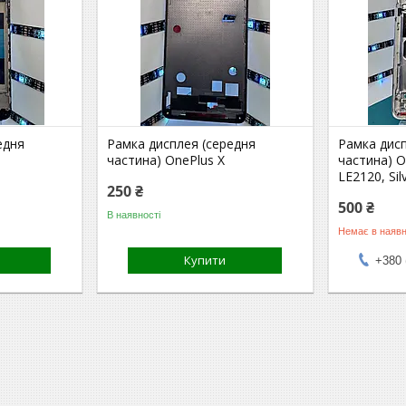
едня
Рамка дисплея (середня
Рамка дисп
частина) OnePlus Х
частина) O
LE2120, Sil
250 ₴
500 ₴
В наявності
Немає в наявн
Купити
+380 