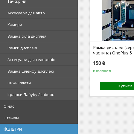
Тачскріни
Аксесуари для авто
Камери
Заміна скла дисплея
Рамка дисплея (сер
Рамки дисплеїв
частина) OnePlus 5
Аксесуари для телефонів
150 ₴
Заміна шлейфу дисплею
В наявності
Нижні плати
Купити
Іграшки Лабубу / Labubu
О нас
Отзывы
ФІЛЬТРИ