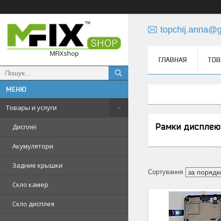
topchij.anna@
MFIXshop
ГЛАВНАЯ
ТОВ
Товары и услуги
Рамки дисплею
Дисплеї
Акумулятори
Задние крышки
Скло камер
Скло дисплея