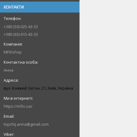
КОНТАКТИ
+380 (50) 025-43-33
+380 (63) 615-43-33
MFIXshop
Анна
вул. Княжий Затон, 21, Київ, Україна
https://mfix.ua/
topchij.anna@gmail.com