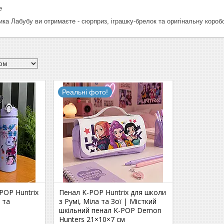
е
ка Лабубу ви отримаєте - сюрприз, іграшку-брелок та оригінальну короб
Реальні фото!
POP Huntrix
Пенал K-POP Huntrix для школи
 та
з Румі, Міла та Зої | Місткий
шкільний пенал K-POP Demon
Hunters 21×10×7 см