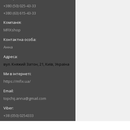
+380 (50) 025-43-33
+380 (63) 615-43-33
MFIXshop
Анна
вул. Княжий Затон, 21, Київ, Україна
https://mfix.ua/
topchij.anna@gmail.com
+38 (050) 0254333