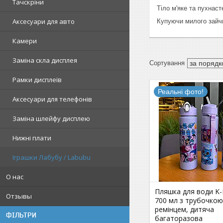
Тачскріни
Тіло м'яке та пухнаст
Аксесуари для авто
Купуючи милого зайчи
Камери
Заміна скла дисплея
Рамки дисплеїв
Реальні фото!
Аксесуари для телефонів
Заміна шлейфу дисплею
Нижні плати
Іграшки Лабубу / Labubu
О нас
Пляшка для води K-
Отзывы
700 мл з трубочкою
ремінцем, дитяча
ФІЛЬТРИ
багаторазова