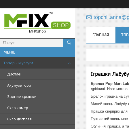
topchij.anna@
MFIXshop
ГЛАВНАЯ
ТОВ
Товары и услуги
Іграшки Лабубу
Дисплеї
Брелок Pop Mart La
Акумулятори
дрібниці. Його можна 
Задние крышки
Брелок іграшка на су
Милий заєць Лабубу с
Скло камер
Іграшка сюрприз для 
Скло дисплея
Пухнастий заєць має 
Обличчя іграшки, а так