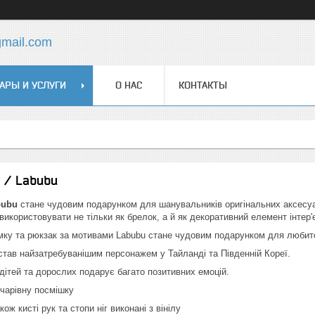
gmail.com
АРЫ И УСЛУГИ
О НАС
КОНТАКТЫ
 / Labubu
bubu
стане чудовим подарунком для шанувальників оригінальних аксесуарі
використовувати не тільки як брелок, а й як декоративний елемент інтер
мку та рюкзак за мотивами Labubu стане чудовим подарунком для любител
тав найзатребуванішим персонажем у Тайланді та Південній Кореї.
дітей та дорослих подарує багато позитивних емоцій.
чарівну посмішку
ож кисті рук та стопи ніг виконані з вінілу