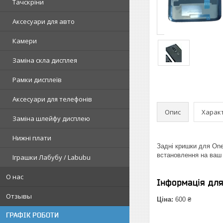
Тачскріни
Аксесуари для авто
Камери
Заміна скла дисплея
Рамки дисплеїв
Аксесуари для телефонів
Опис
Харак
Заміна шлейфу дисплею
Нижні плати
Задні кришки для One
встановлення на ваш
Іграшки Лабубу / Labubu
О нас
Інформація дл
Отзывы
Ціна:
600 ₴
ГРАФІК РОБОТИ