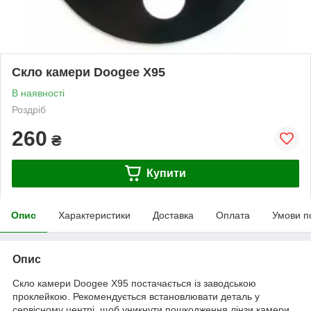
Скло камери Doogee X95
В наявності
Роздріб
260
₴
Купити
Опис
Характеристики
Доставка
Оплата
Умови п
Опис
Скло камери Doogee X95 постачається із заводською
проклейкою. Рекомендується встановлювати деталь у
сервісному центрі, щоб уникнути пошкодження лінзи камери