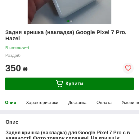
Задня кришка (накладка) Google Pixel 7 Pro,
Hazel
В наявності
Роздріб
350
₴
Купити
Опис
Характеристики
Доставка
Оплата
Умови п
Опис
Задня кришка (накладка) для Google Pixel 7 Pro є в
наявності! Фото товару справжні. На кришці є