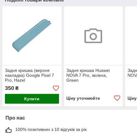
Задня кришка (верхня
Задня кришка Huawei
Задн
накладка) Google Pixel 7
NOVA 7 Pro, зелена,
NOVA
Pro, Hazel
Green
350
₴
Ціну уточнюйте
Цін
Купити
Про нас
100% позитивних з 10 відгуків за рік