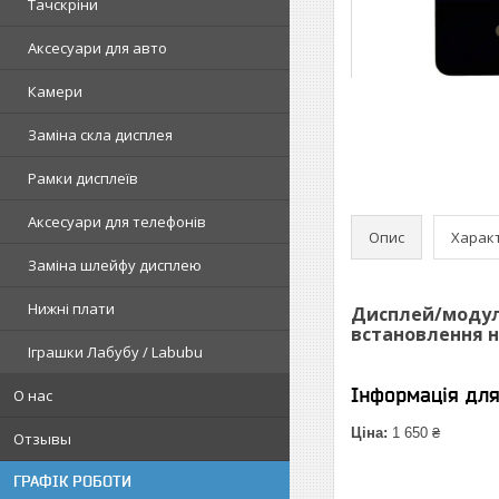
Тачскріни
Аксесуари для авто
Камери
Заміна скла дисплея
Рамки дисплеїв
Аксесуари для телефонів
Опис
Харак
Заміна шлейфу дисплею
Нижні плати
Дисплей/модуль
встановлення н
Іграшки Лабубу / Labubu
Інформація дл
О нас
Ціна:
1 650 ₴
Отзывы
ГРАФІК РОБОТИ