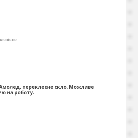
вленістю
Амолед, переклеєне скло. Можливе
ю на роботу.