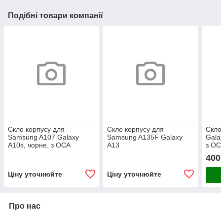
Подібні товари компанії
Скло корпусу для
Скло корпусу для
Скл
Samsung A107 Galaxy
Samsung A135F Galaxy
Gala
A10s, чорне, з ОСА
A13
з OC
плівкою
4G/A137F/A236B/A235F/M135F/M2
400
з ОСА плівкою
Ціну уточнюйте
Ціну уточнюйте
Про нас