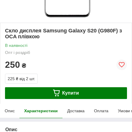
Скло дисплея Samsung Galaxy S20 (G980F) з
OCA плівкою
В наявності
Опт і роздріб
250
₴
225 ₴
від 2 шт.
Купити
Опис
Характеристики
Доставка
Оплата
Умови 
Опис