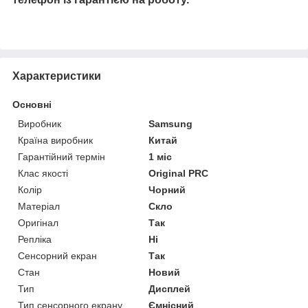
Характеристики
Основні
Виробник
Samsung
Країна виробник
Китай
Гарантійний термін
1 міс
Клас якості
Original PRC
Колір
Чорний
Матеріал
Скло
Оригінал
Так
Репліка
Ні
Сенсорний екран
Так
Стан
Новий
Тип
Дисплей
Тип сенсорного екрану
Ємнісний