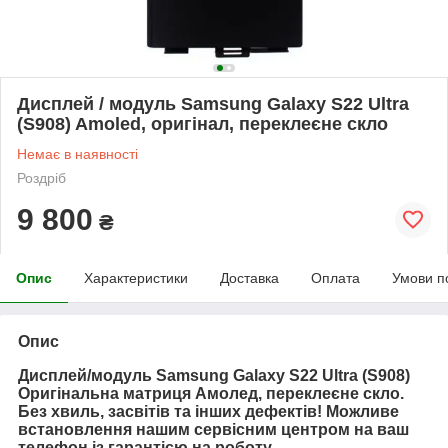
Дисплей / модуль Samsung Galaxy S22 Ultra
(S908) Amoled, оригінал, переклеєне скло
Немає в наявності
Роздріб
9 800
₴
Опис
Характеристики
Доставка
Оплата
Умови п
Опис
Дисплей/модуль Samsung Galaxy S22 Ultra (S908)
Оригінальна матриця Амолед, переклеєне скло.
Без хвиль, засвітів та інших дефектів! Можливе
встановлення нашим сервісним центром на ваш
телефон із гарантією на роботу.