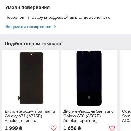
Умови повернення
Повернення товару впродовж 14 днів за домовленістю
Всі умови повернення
Подібні товари компанії
Дисплей/модуль Samsung
Дисплей/модуль Samsung
Скло
Galaxy A71 (A715F)
Galaxy A50 (A507F)
Sams
Amoled, оригінал,
Amoled, оригінал,
A10s
переклеєне скло
переклеєне скло
плів
1 999
1 650
₴
₴