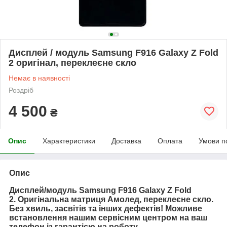
Дисплей / модуль Samsung F916 Galaxy Z Fold
2 оригінал, переклеєне скло
Немає в наявності
Роздріб
4 500
₴
Опис
Характеристики
Доставка
Оплата
Умови п
Опис
Дисплей/модуль Samsung F916 Galaxy Z Fold
2. Оригінальна матриця Амолед, переклеєне скло.
Без хвиль, засвітів та інших дефектів! Можливе
встановлення нашим сервісним центром на ваш
телефон із гарантією на роботу.