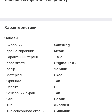
Характеристики
Основні
Виробник
Samsung
Країна виробник
Китай
Гарантійний термін
1 міс
Клас якості
Original PRC
Колір
Чорний
Матеріал
Скло
Оригінал
Так
Репліка
Ні
Сенсорний екран
Так
Стан
Новий
Тип
Дисплей
Тип сенсорного екрану
Ємнісний