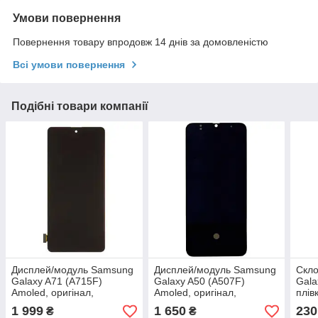
Умови повернення
Повернення товару впродовж 14 днів за домовленістю
Всі умови повернення
Подібні товари компанії
Дисплей/модуль Samsung
Дисплей/модуль Samsung
Скл
Galaxy A71 (A715F)
Galaxy A50 (A507F)
Gala
Amoled, оригінал,
Amoled, оригінал,
плів
переклеєне скло
переклеєне скло
1 999
1 650
230
₴
₴