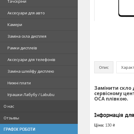
Тачскріни
Аксесуари для авто
Камери
Заміна скла дисплея
Рамки дисплеїв
Аксесуари для телефонів
Опис
Харак
Заміна шлейфу дисплею
Нижні плати
Замінити скло 
сервісному цен
Іграшки Лабубу / Labubu
ОСА плівкою.
О нас
Інформація дл
Отзывы
Ціна:
130 ₴
ГРАФІК РОБОТИ