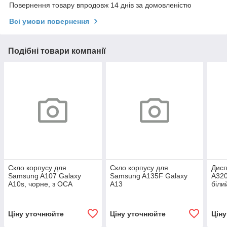
Повернення товару впродовж 14 днів за домовленістю
Всі умови повернення
Подібні товари компанії
Скло корпусу для
Скло корпусу для
Дис
Samsung A107 Galaxy
Samsung A135F Galaxy
A320
A10s, чорне, з ОСА
A13
біли
плівкою
4G/A137F/A236B/A235F/M135F/M2
екра
з ОСА плівкою
Ціну уточнюйте
Ціну уточнюйте
Цін