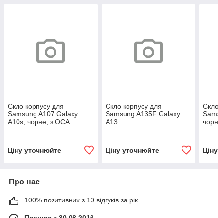
Скло корпусу для
Скло корпусу для
Скло
Samsung A107 Galaxy
Samsung A135F Galaxy
Sams
A10s, чорне, з ОСА
A13
чор
плівкою
4G/A137F/A236B/A235F/M135F/M2
з ОСА плівкою
Ціну уточнюйте
Ціну уточнюйте
Цін
Про нас
100% позитивних з 10 відгуків за рік
Працює з 30.08.2016