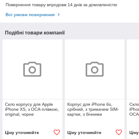
Повернення товару впродовж 14 днів за домовленістю
Всі умови повернення
Подібні товари компанії
Скло корпусу для Apple
Корпус для iPhone 6s,
Скло
iPhone XS, з OCA-плівкою,
срібний, з тримачем SIM-
iPho
original, чорне
картки, з бічними
OCA-
кнопками
чор
Ціну уточнюйте
Ціну уточнюйте
Цін