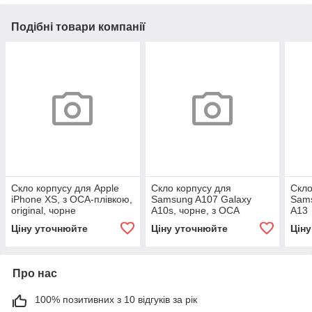
Подібні товари компанії
Скло корпусу для Apple
Скло корпусу для
Скло
iPhone XS, з OCA-плівкою,
Samsung A107 Galaxy
Sams
original, чорне
A10s, чорне, з ОСА
A13
плівкою
4G/
Ціну уточнюйте
Ціну уточнюйте
Цін
з ОС
Про нас
100% позитивних з 10 відгуків за рік