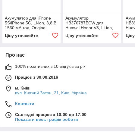
Акумулятор для iPhone
Акумулятор
Аку
5S/iPhone 5C, Li-ion, 3,8 В,
HB376787ECW для
HB3
1560 мА·год, Original
Huawei Honor V8, Li-ion,
Huaw
3400 мА·год
3.82
Ціну уточнюйте
Ціну уточнюйте
Цін
Про нас
100% позитивних з 10 відгуків за рік
Працює з 30.08.2016
м. Київ
вул. Княжий Затон, 21, Київ, Україна
Контакти
Сьогодні працює з 10:00 до 17:00
Показати весь графік роботи