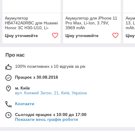
Акумулятор
Акумулятор для iPhone 11
Акум
HB4742A0RBC для Huawei
Pro Max, Li-Ion, 3.79V,
13, 
Honor 3C H30-U10, Li-
3969 mAh
mAh,
Polymer, 3,8 В, 2300
Ціну уточнюйте
Ціну уточнюйте
Цін
мА·год
Про нас
100% позитивних з 10 відгуків за рік
Працює з 30.08.2016
м. Київ
вул. Княжий Затон, 21, Київ, Україна
Контакти
Сьогодні працює з 10:00 до 17:00
Показати весь графік роботи