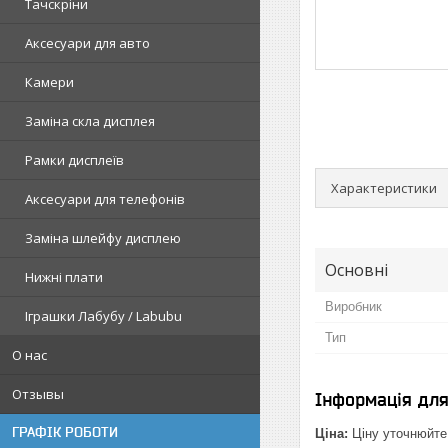
Тачскріни
Аксесуари для авто
Камери
Заміна скла дисплея
Рамки дисплеїв
Характеристики
Аксесуари для телефонів
Заміна шлейфу дисплею
Основні
Нижні плати
Виробник
Іграшки Лабубу / Labubu
Тип
О нас
Отзывы
Інформація дл
ГРАФІК РОБОТИ
Ціна:
Ціну уточнюйте