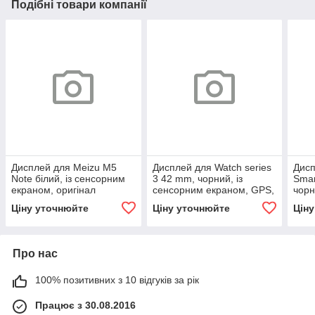
Подібні товари компанії
Дисплей для Meizu M5
Дисплей для Watch series
Дисп
Note білий, із сенсорним
3 42 mm, чорний, із
Smar
екраном, оригінал
сенсорним екраном, GPS,
чорн
оригінал
екра
Ціну уточнюйте
Ціну уточнюйте
Цін
Про нас
100% позитивних з 10 відгуків за рік
Працює з 30.08.2016