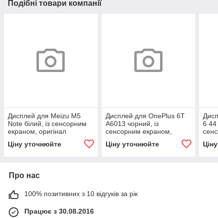
Подібні товари компанії
Дисплей для Meizu M5
Дисплей для OnePlus 6T
Дисп
Note білий, із сенсорним
A6013 чорний, із
6 44
екраном, оригінал
сенсорним екраном,
сенс
оригінал
ориг
Ціну уточнюйте
Ціну уточнюйте
Цін
Про нас
100% позитивних з 10 відгуків за рік
Працює з 30.08.2016