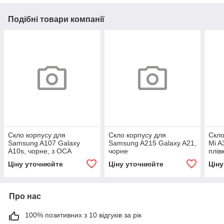
Подібні товари компанії
Скло корпусу для
Скло корпусу для
Скло
Samsung A107 Galaxy
Samsung A215 Galaxy A21,
Mi A
A10s, чорне, з ОСА
чорне
плів
плівкою
Ціну уточнюйте
Ціну уточнюйте
Цін
Про нас
100% позитивних з 10 відгуків за рік