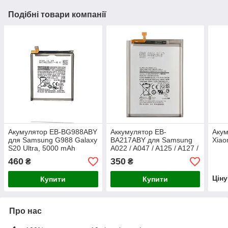
Подібні товари компанії
Акумулятор EB-BG988ABY
Аккумулятор EB-
Акум
для Samsung G988 Galaxy
BA217ABY для Samsung
Xiao
S20 Ultra, 5000 mAh
A022 / A047 / A125 / A127 /
A135 / A137 / A217 / M127,
460
350
₴
₴
5000 мАч
Цін
Купити
Купити
Про нас