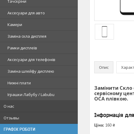
Тачскріни
Аксесуари для авто
Камери
Заміна скла дисплея
Рамки дисплеїв
Аксесуари для телефонів
Опис
Харак
Заміна шлейфу дисплею
Нижні плати
Замінити Скло 
сервісному цен
Іграшки Лабубу / Labubu
ОСА плівкою.
О нас
Інформація дл
Отзывы
Ціна:
160 ₴
ГРАФІК РОБОТИ