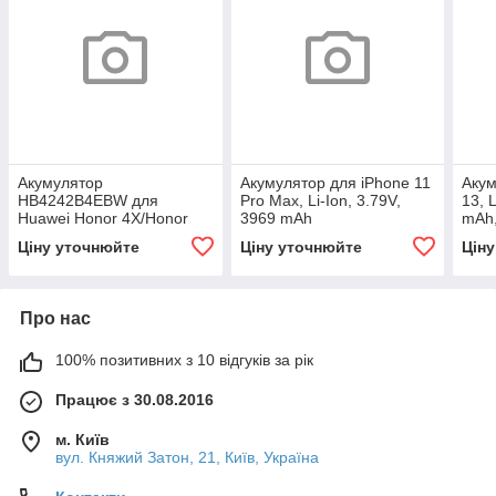
Акумулятор
Акумулятор для iPhone 11
Акум
HB4242B4EBW для
Pro Max, Li-Ion, 3.79V,
13, 
Huawei Honor 4X/Honor
3969 mAh
mAh,
6/Honor 7i/Shot X, 3000
Ціну уточнюйте
Ціну уточнюйте
Цін
mAh
Про нас
100% позитивних з 10 відгуків за рік
Працює з 30.08.2016
м. Київ
вул. Княжий Затон, 21, Київ, Україна