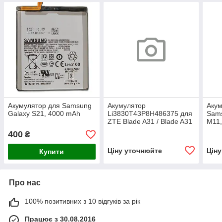
Акумулятор для Samsung
Акумулятор
Акум
Galaxy S21, 4000 mAh
Li3830T43P8H486375 для
Sam
ZTE Blade A31 / Blade A31
M11,
Plus, 3050 mAh
мА·г
400
₴
Ціну уточнюйте
Цін
Купити
Про нас
100% позитивних з 10 відгуків за рік
Працює з 30.08.2016