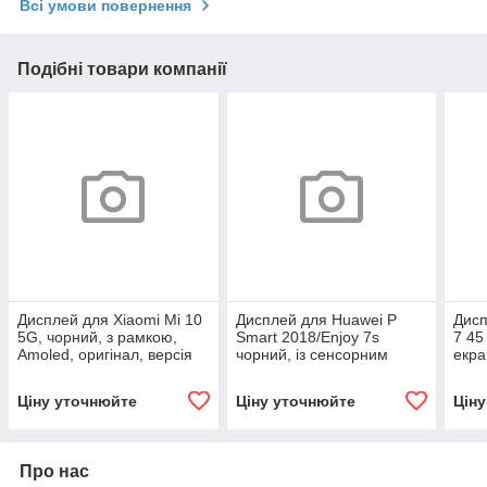
Всі умови повернення
Подібні товари компанії
Дисплей для Xiaomi Mi 10
Дисплей для Huawei P
Дисп
5G, чорний, з рамкою,
Smart 2018/Enjoy 7s
7 45
Amoled, оригінал, версія
чорний, із сенсорним
екра
Huaxing "C"
екраном, оригінал
Ціну уточнюйте
Ціну уточнюйте
Цін
Про нас