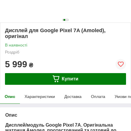
Дисплей для Google Pixel 7A (Amoled),
оригінал
В наявності
Роздріб
5 999
₴
Купити
Опис
Характеристики
Доставка
Оплата
Умови п
Опис
Дисплей/модуль Google Pixel 7A. Оригінальна
матриця Амолед, протестований та готовий до