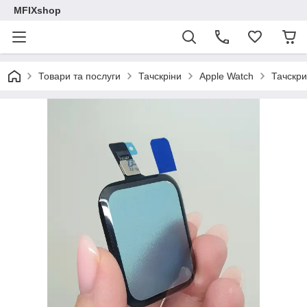
MFIXshop
Товари та послуги
Тачскріни
Apple Watch
Тачскри