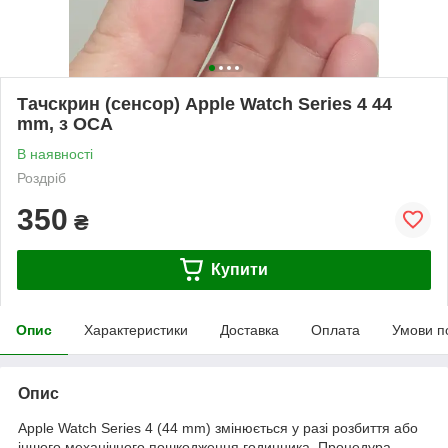
Тачскрин (сенсор) Apple Watch Series 4 44
mm, з OCA
В наявності
Роздріб
350
₴
Купити
Опис
Характеристики
Доставка
Оплата
Умови п
Опис
Apple Watch Series 4 (44 mm) змінюється у разі розбиття або
іншого механічного пошкодження годинника. Процедура