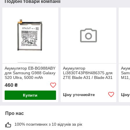
Подібні товари компанії
Акумулятор EB-BG988ABY
Акумулятор
Акум
для Samsung G988 Galaxy
Li3830T43P8H486375 для
Sam
S20 Ultra, 5000 mAh
ZTE Blade A31 / Blade A31
M11,
Plus, 3050 mAh
мА·г
460
₴
Ціну уточнюйте
Цін
Купити
Про нас
100% позитивних з 10 відгуків за рік