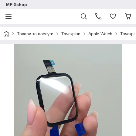
MFIXshop
Товари та послуги
Тачскріни
Apple Watch
Тачскрі