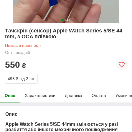
Тачскрін (сенсор) Apple Watch Series 5/SE 44
mm, з OCA плівкою
Немає в наявності
Опт і роздріб
550
₴
495 ₴
від 2 шт.
Опис
Характеристики
Доставка
Оплата
Умови п
Опис
Apple Watch Series 5/SE 44mm змінюється у разі
розбиття або іншого механічного пошкодження