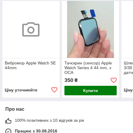
Вибромор Apple Watch SE
Тачскрин (сенсор) Apple
Шлей
44mm
Watch Series 4 44 mm, з
3/38
OCA
датч
350
₴
Ціну уточнюйте
Цін
Купити
Про нас
100% позитивних з 10 відгуків за рік
Працює з 30.08.2016