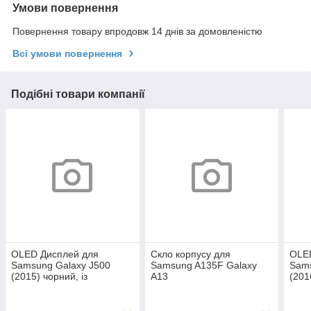
Умови повернення
Повернення товару впродовж 14 днів за домовленістю
Всі умови повернення
Подібні товари компанії
OLED Дисплей для
Скло корпусу для
OLE
Samsung Galaxy J500
Samsung A135F Galaxy
Sams
(2015) чорний, із
A13
(201
сенсорним екраном,
4G/A137F/A236B/A235F/M135F/M2
сенс
(OLED)
з ОСА плівкою
(OL