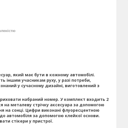
вленістю
суар, який має бути в кожному автомобілі.
ь іншим учасникам руху, у разі потреби,
онаний у сучасному дизайні, виготовлений з
приховати набраний номер. У комплект входить 2
ься на металеву стрічку аксесуара за допомогою
ння на сонці. Цифри виконані флуоресцентною
едо автомобіля за допомогою клейкої основи.
ати стікери у пристрої.