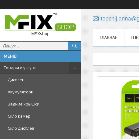
topchij.anna@
MFIXshop
ГЛАВНАЯ
ТОВ
Товары и услуги
Дисплеї
Акумулятори
Задние крышки
Скло камер
Скло дисплея