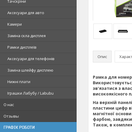
Тачскріни
Аксесуари для авто
Камери
Заміна скла дисплея
Рамки дисплеїв
Опис
Харак
Аксесуари для телефонів
Заміна шлейфу дисплею
Рамка для номера
Нижні плати
Використовується
зв'язатися з вла
Іграшки Лабубу / Labubu
високоякісного п
На верхній пане
О нас
пластини цифр ві
магнітної основи
Отзывы
фарбою, завдяки 
Також, в комплек
ГРАФІК РОБОТИ