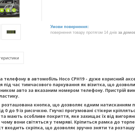
повернення товару протягом 14 днів
за домо
теристики
 телефону в автомобіль Hoco CPH19 - дуже корисний аксе
 під час тимчасового паркування як візитка, що дозволит
сником авто за вказаним номером телефону. Пристрій вик
ластику.
лі розташована кнопка, що дозволяє одним натисканням 
д 0 до 9 із рисочкою. Гнучкі прогумовані стікери кріплят
 та мають особливе покриття, яке захищає їх від вигоря
чому вони світяться у темряві. Кріпиться рамка до торп
т входить скріпка, що дозволяє зручно зняти та розташув