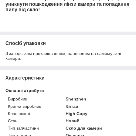
уникнути пошкодження лінзи камери та попадання
пилу під скло!
Спосіб упаковки
З заводським проклеюванням, нанесеним на самому склі
камери.
Характеристики
Основні атрибути
Виробник
Shenzhen
Країна виробник
Китай
Клас якості
High Copy
Стан
Новий
Тип запчастини
Скло для камери
Тип камери
Основна