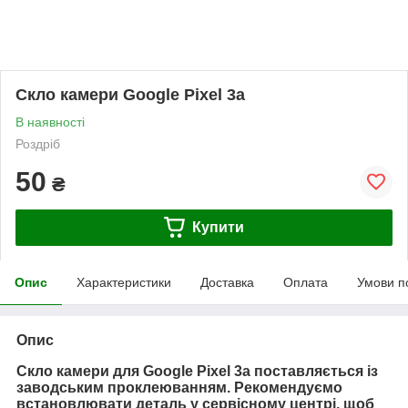
Скло камери Google Pixel 3a
В наявності
Роздріб
50
₴
Купити
Опис
Характеристики
Доставка
Оплата
Умови п
Опис
Скло камери для Google Pixel 3a поставляється із
заводським проклеюванням. Рекомендуємо
встановлювати деталь у сервісному центрі, щоб