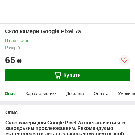
Скло камери Google Pixel 7a
В наявності
Роздріб
65
₴
Купити
Опис
Характеристики
Доставка
Оплата
Умови п
Опис
Скло камери для Google Pixel 7a поставляється із
заводським проклеюванням. Рекомендуємо
встановлювати деталь у сервісному центрі, щоб