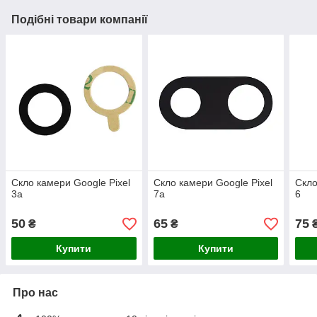
Подібні товари компанії
Скло камери Google Pixel
Скло камери Google Pixel
Скло
3a
7a
6
50
65
75
₴
₴
Купити
Купити
Про нас