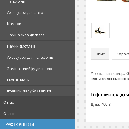
Тачскріни
Аксесуари для авто
Камери
Заміна скла дисплея
Рамки дисплеїв
Опис
Харак
Аксесуари для телефонів
Заміна шлейфу дисплею
Фронтальна камера Go
плати за допомогою к
Нижні плати
Іграшки Лабубу / Labubu
Інформація дл
О нас
Ціна:
400 ₴
Отзывы
ГРАФІК РОБОТИ