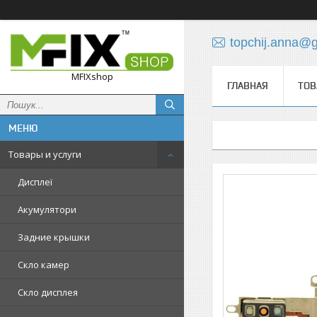
topchij.anna@
MFIXshop
ГЛАВНАЯ
ТОВ
Товары и услуги
Дисплеї
Акумулятори
Задние крышки
Скло камер
Скло дисплея