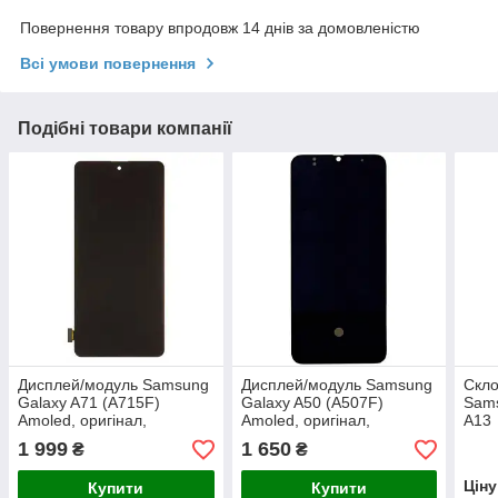
Повернення товару впродовж 14 днів за домовленістю
Всі умови повернення
Подібні товари компанії
Дисплей/модуль Samsung
Дисплей/модуль Samsung
Скло
Galaxy A71 (A715F)
Galaxy A50 (A507F)
Sams
Amoled, оригінал,
Amoled, оригінал,
A13
переклеєне скло
переклеєне скло
4G/
1 999
1 650
₴
₴
з ОС
Цін
Купити
Купити