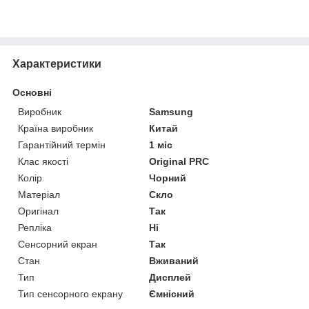
Характеристики
Основні
Виробник
Samsung
Країна виробник
Китай
Гарантійний термін
1 міс
Клас якості
Original PRC
Колір
Чорний
Матеріал
Скло
Оригінал
Так
Репліка
Ні
Сенсорний екран
Так
Стан
Вживаний
Тип
Дисплей
Тип сенсорного екрану
Ємнісний