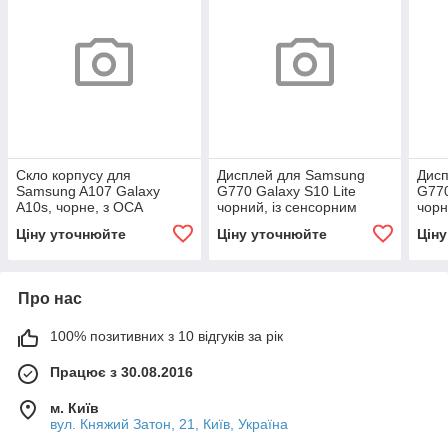
Скло корпусу для
Дисплей для Samsung
Дис
Samsung A107 Galaxy
G770 Galaxy S10 Lite
G770
A10s, чорне, з ОСА
чорний, із сенсорним
чорн
плівкою
екраном, Service original
екра
Ціну уточнюйте
Ціну уточнюйте
Цін
Serv
Про нас
100% позитивних з 10 відгуків за рік
Працює з 30.08.2016
м. Київ
вул. Княжий Затон, 21, Київ, Україна