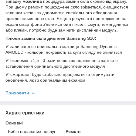
випадку
можлива
процедура заміни скла окремо від екрану.
При цьому ремонті пошкоджене скло зрізається, очищаються
залишки клею і за допомогою спеціального обладнання
приклеюється нове скло. Якщо в результаті пошкодження на
екрані смартфона з'явилися биті пікселі, смуги, темні ділянки
або плями, потрібно буде замінити дисплейний модуль.
Плюси заміни скла дисплея Samsung S10:
✔ залишається оригінальна матриця Samsung Dynamic
AMOLED - кольори, яскравість та кути огляду не зміняться
✔ економія в 1,5 - 3 рази дешевше порівняно з вартістю
встановлення оригінального дисплейного модуля
✔ смартфон буде стабільно працювати та отримувати
оновлення, як і з оригінальним екраном
Приховати
Характеристики
Основні
Вибір надаваних послуг
Ремонт