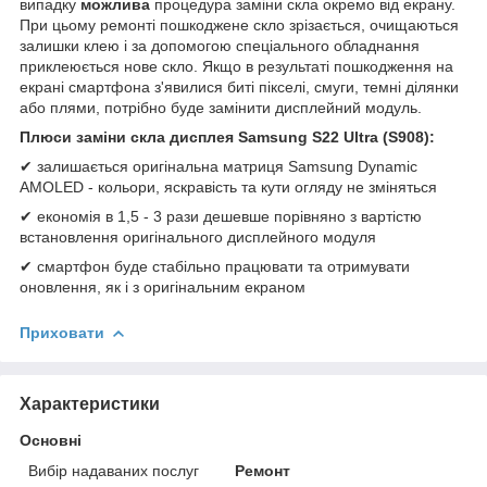
випадку
можлива
процедура заміни скла окремо від екрану.
При цьому ремонті пошкоджене скло зрізається, очищаються
залишки клею і за допомогою спеціального обладнання
приклеюється нове скло. Якщо в результаті пошкодження на
екрані смартфона з'явилися биті пікселі, смуги, темні ділянки
або плями, потрібно буде замінити дисплейний модуль.
Плюси заміни скла дисплея Samsung S22 Ultra (S908):
✔ залишається оригінальна матриця Samsung Dynamic
AMOLED - кольори, яскравість та кути огляду не зміняться
✔ економія в 1,5 - 3 рази дешевше порівняно з вартістю
встановлення оригінального дисплейного модуля
✔ смартфон буде стабільно працювати та отримувати
оновлення, як і з оригінальним екраном
Приховати
Характеристики
Основні
Вибір надаваних послуг
Ремонт