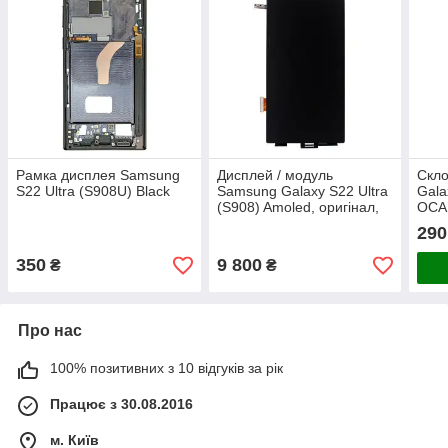
Рамка дисплея Samsung
Дисплей / модуль
Скл
S22 Ultra (S908U) Black
Samsung Galaxy S22 Ultra
Gala
(S908) Amoled, оригінал,
OCA 
переклеєне скло
290
350
9 800
₴
₴
Про нас
100% позитивних з 10 відгуків за рік
Працює з 30.08.2016
м. Київ