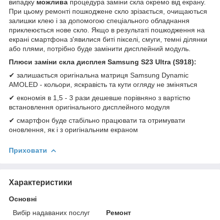
випадку
можлива
процедура заміни скла окремо від екрану.
При цьому ремонті пошкоджене скло зрізається, очищаються
залишки клею і за допомогою спеціального обладнання
приклеюється нове скло. Якщо в результаті пошкодження на
екрані смартфона з'явилися биті пікселі, смуги, темні ділянки
або плями, потрібно буде замінити дисплейний модуль.
Плюси заміни скла дисплея Samsung S23 Ultra (S918):
✔ залишається оригінальна матриця Samsung Dynamic
AMOLED - кольори, яскравість та кути огляду не зміняться
✔ економія в 1,5 - 3 рази дешевше порівняно з вартістю
встановлення оригінального дисплейного модуля
✔ смартфон буде стабільно працювати та отримувати
оновлення, як і з оригінальним екраном
Приховати
Характеристики
Основні
Вибір надаваних послуг
Ремонт