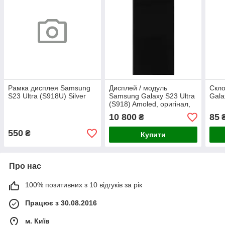
Рамка дисплея Samsung
Дисплей / модуль
Скл
S23 Ultra (S918U) Silver
Samsung Galaxy S23 Ultra
Gala
(S918) Amoled, оригінал,
переклеєне скло
10 800
85
₴
550
₴
Купити
Про нас
100% позитивних з 10 відгуків за рік
Працює з 30.08.2016
м. Київ