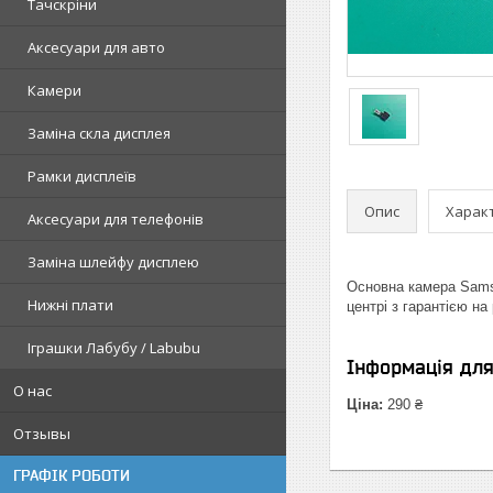
Тачскріни
Аксесуари для авто
Камери
Заміна скла дисплея
Рамки дисплеїв
Опис
Харак
Аксесуари для телефонів
Заміна шлейфу дисплею
Основна камера Samsu
Нижні плати
центрі з гарантією на
Іграшки Лабубу / Labubu
Інформація дл
О нас
Ціна:
290 ₴
Отзывы
ГРАФІК РОБОТИ