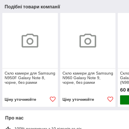
Подібні товари компанії
Скло камери для Samsung
Скло камери для Samsung
Скло
N950F Galaxy Note 8,
N960 Galaxy Note 9,
Gala
чорне, без рамки
чорне, без рамки
(N98
60
Ціну уточнюйте
Ціну уточнюйте
Про нас
100% позитивних з 10 відгуків за рік