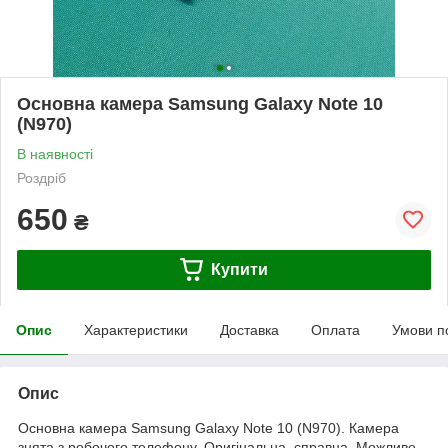
Основна камера Samsung Galaxy Note 10
(N970)
В наявності
Роздріб
650
₴
Купити
Опис
Характеристики
Доставка
Оплата
Умови п
Опис
Основна камера Samsung Galaxy Note 10 (N970). Камера
знята з робочого телефону. Оригінальна, справна. Можливе