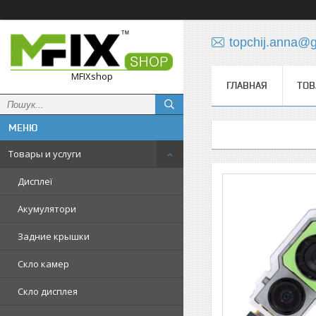
topchij.anna@
MFIXshop
ГЛАВНАЯ
ТОВ
Товары и услуги
Дисплеї
Акумулятори
Задние крышки
Скло камер
Скло дисплея