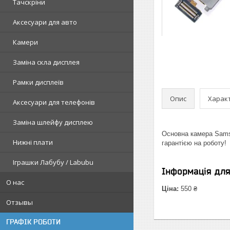
Тачскріни
Аксесуари для авто
Камери
Заміна скла дисплея
Рамки дисплеїв
Опис
Харак
Аксесуари для телефонів
Заміна шлейфу дисплею
Основна камера Samsu
Нижні плати
гарантією на роботу!
Іграшки Лабубу / Labubu
Інформація дл
О нас
Ціна:
550 ₴
Отзывы
ГРАФІК РОБОТИ