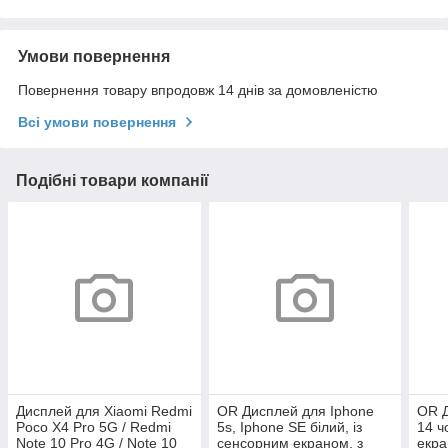
Умови повернення
Повернення товару впродовж 14 днів за домовленістю
Всі умови повернення
Подібні товари компанії
Дисплей для Xiaomi Redmi
OR Дисплей для Iphone
OR Д
Poco X4 Pro 5G / Redmi
5s, Iphone SE білий, із
14 ч
Note 10 Pro 4G / Note 10
сенсорним екраном, з
екра