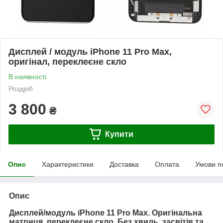
Дисплей / модуль iPhone 11 Pro Max,
оригінал, переклеєне скло
В наявності
Роздріб
3 800
₴
Купити
Опис
Характеристики
Доставка
Оплата
Умови п
Опис
Дисплей/модуль iPhone 11 Pro Max. Оригінальна
матриця, переклеєне скло. Без хвиль, засвітів та