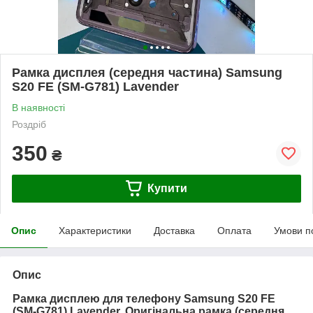
Рамка дисплея (середня частина) Samsung
S20 FE (SM-G781) Lavender
В наявності
Роздріб
350
₴
Купити
Опис
Характеристики
Доставка
Оплата
Умови п
Опис
Рамка дисплею для телефону Samsung S20 FE
(SM-G781) Lavender. Оригінальна рамка (середня