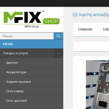
topchij.anna@
MFIXshop
ГЛАВНАЯ
ТОВ
Товары и услуги
Дисплеї
Акумулятори
Задние крышки
Скло камер
Скло дисплея