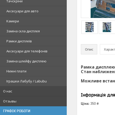
Тачскріни
Аксесуари для авто
Камери
Заміна скла дисплея
Рамки дисплеїв
Опис
Харак
Аксесуари для телефонів
Заміна шлейфу дисплею
Рамка дисплею 
Стан наближени
Нижні плати
Можливе встано
Іграшки Лабубу / Labubu
О нас
Інформація дл
Отзывы
Ціна:
350 ₴
ГРАФІК РОБОТИ