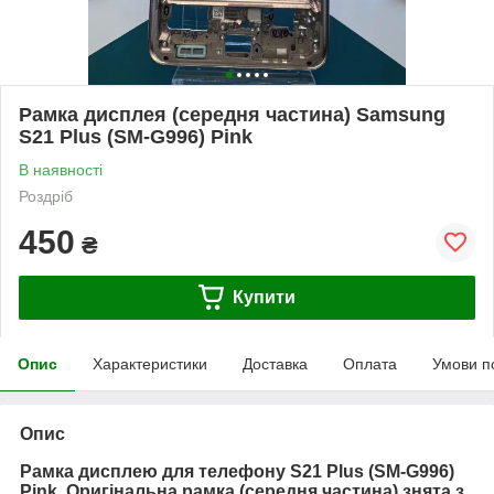
Рамка дисплея (середня частина) Samsung
S21 Plus (SM-G996) Pink
В наявності
Роздріб
450
₴
Купити
Опис
Характеристики
Доставка
Оплата
Умови п
Опис
Рамка дисплею для телефону S21 Plus (SM-G996)
Pink. Оригінальна рамка (середня частина) знята з