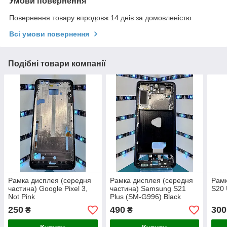
Умови повернення
Повернення товару впродовж 14 днів за домовленістю
Всі умови повернення
Подібні товари компанії
Рамка дисплея (середня
Рамка дисплея (середня
Рам
частина) Google Pixel 3,
частина) Samsung S21
S20 
Not Pink
Plus (SM-G996) Black
250
490
300
₴
₴